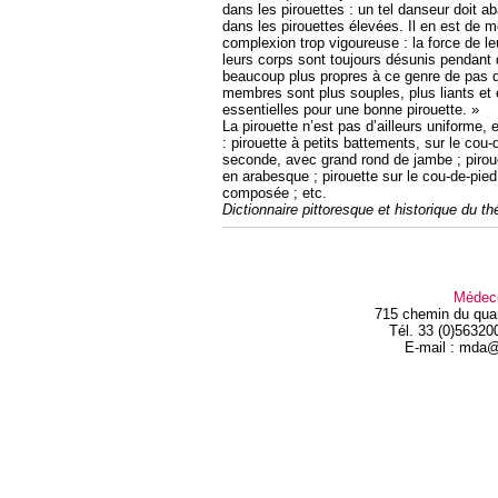
dans les pirouettes : un tel danseur doit 
dans les pirouettes élevées. Il en est de
complexion trop vigoureuse : la force de leur
leurs corps sont toujours désunis pendant 
beaucoup plus propres à ce genre de pas q
membres sont plus souples, plus liants et e
essentielles pour une bonne pirouette. »
La pirouette n’est pas d’ailleurs uniforme,
: pirouette à petits battements, sur le cou-
seconde, avec grand rond de jambe ; pirouet
en arabesque ; pirouette sur le cou-de-pied 
composée ; etc.
Dictionnaire pittoresque et historique du t
Médec
715 chemin du qua
Tél. 33 (0)56320
E-mail : mda