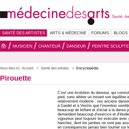
Santé, bi
SANTÉ DES ARTISTES
ARTS & MÉDECINE
FORUMS
BLOGS
MUSICIEN
CHANTEUR
DANSEUR
PEINTRE SCULPT
Vous êtes ici :
Accueil
Santé des artistes
Encyclopédie
Pirouette
C’est une évolution du danseur, qui consist
pied, sans altérer un instant son équilibre e
relativement moderne ; nos anciens danseu
à Gardel et à Vestris que l’invention sembl
beaucoup de brillant et d’éclat à la danse p
demandent beaucoup d’exercice et d’étude. 
vigoureux peut toujours les exécuter avec g
hanches, dont les jambes ne sont pas assez
en conséquences jamais bien tourner sur l