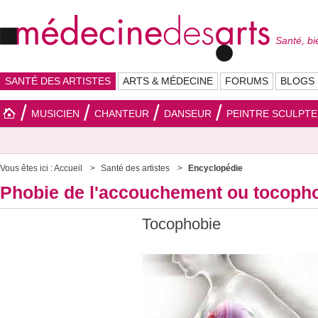
Santé, bi
SANTÉ DES ARTISTES
ARTS & MÉDECINE
FORUMS
BLOGS
MUSICIEN
CHANTEUR
DANSEUR
PEINTRE SCULPT
Vous êtes ici :
Accueil
Santé des artistes
Encyclopédie
Phobie de l'accouchement ou tocopho
Tocophobie