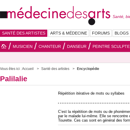
Santé, bi
SANTÉ DES ARTISTES
ARTS & MÉDECINE
FORUMS
BLOGS
MUSICIEN
CHANTEUR
DANSEUR
PEINTRE SCULPT
Vous êtes ici :
Accueil
Santé des artistes
Encyclopédie
Palilalie
Répétition itérative de mots ou syllabes
C’est la répétition de mots ou de phonèm
par le malade lui-même. Elle se rencontr
Tourette. Ces cas sont en général des form