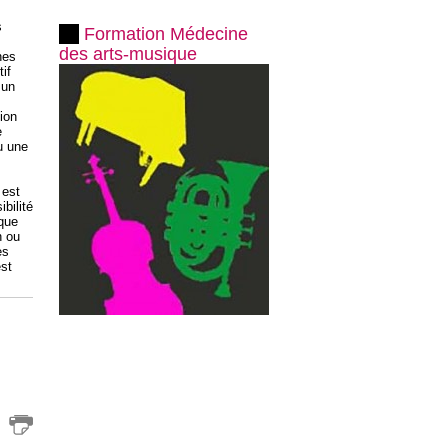
s
Formation Médecine
des arts-musique
nes
if
 un
ion
e
u une
 est
bilité
que
n ou
es
est