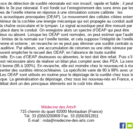
oce de détection de surdité néonatale est non invasif, rapide et fiable ; il peut
dès le 3e jour néonatal. Il est fondé sur l’enregistrement des sons émis par le
iées de l’oreille interne en réponse à une stimulation sonore calibrée : les
s acoustiques provoquées (OEAP). Le mouvement des cellules ciliées exter
ntérieur de la cochlée une énergie mécanique qui est propagée au conduit audit
 la chaîne ossiculaire et le tympan. Le signal acoustique peut être mesuré par
placé dans le conduit. On enregistre alors un spectre d’OEAP qui peut être
teux ou absent. Lorsque les OEAP sont normales, on peut estimer que l’audit
 limites de la normale sur l’oreille testée, et cela suppose l’intégrité de l’oreill
yenne et externe ; en revanche on ne peut pas éliminer une surdité centrale o
 auditive. Par ailleurs, une accumulation de cérumen ou une otite séreuse par
uvent empêcher le recueil des OEAP, en l’absence de toute surdité
elle. En cas d’OEAP douteuses ou absentes, le test doit être refait. Puis s’il
l est nécessaire alors de réaliser un bilan plus complet avec des PEA. La sensi
 bonne (95 à 100%). En revanche, elle est moindre chez le nouveau-né à ris
senter des surdités rétrocochléaires. La spécificité varie de 80 à 99% avec u
 Les OEAP sont utilisés en routine pour le dépistage de la surdité chez tous l
isque. La généralisation du dépistage, chez tous les nouveau-nés en France, 
 débat dont un des principaux éléments est le coût très élevé.
Médecine des Arts®
715 chemin du quart 82000 Montauban (France)
Tél. 33 (0)563200809 Fax. 33 (0)563912811
E-mail : mda@medecine-des-arts.com