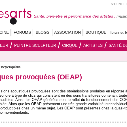
S'IDENTIF
Santé, bien-être et performance des artistes :
musici
CINE
FORUMS
BLOGS
ASSOCIATION
BOUTIQUE : librairie, f
SEUR
PEINTRE SCULPTEUR
CIRQUE
ARTISTES
SANTÉ DE
Encyclopédie
ques provoquées (OEAP)
sions acoustiques provoquées sont des otoémissions produites en réponse 
sonore à type de clics qui consistent en des sons transitoires contenant toute
audibles. Ainsi, les OEAP générées sont le reflet du fonctionnement des CC
hlée. Alors que les OEAP présentent une très grande variabilité interindividuel
reproductibles chez un même sujet. Les OEAP sont présentes chez la quasi-to
normo-entendants.