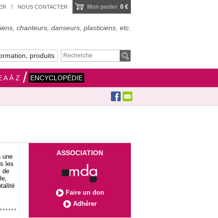
Mon panier
0 €
IER
NOUS CONTACTER
ens, chanteurs, danseurs, plasticiens, etc.
ormation, produits
 A À Z
ENCYCLOPÉDIE
ASSOCIATION
à une
s les
E de
le,
talité
Faire un don
Adhérer