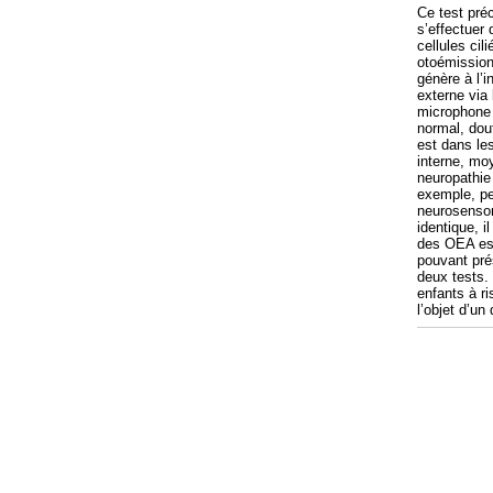
Ce test préc
s’effectuer 
cellules cil
otoémission
génère à l’i
externe via
microphone 
normal, dou
est dans les
interne, mo
neuropathie
exemple, pe
neurosensori
identique, i
des OEA est
pouvant pré
deux tests.
enfants à r
l’objet d’un