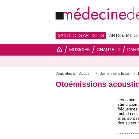
SANTÉ DES ARTISTES
ARTS & MÉDE
MUSICIEN
CHANTEUR
DAN
Vous êtes ici :
Accueil
Santé des artistes
Otoémissions acousti
Les otoémis
stimulation 
fréquences 
toute la coc
elles sont 
des sujets 