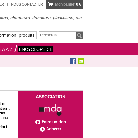
Mon panier
0 €
IER
NOUS CONTACTER
ens, chanteurs, danseurs, plasticiens, etc.
ormation, produits
 A À Z
ENCYCLOPÉDIE
ASSOCIATION
t ce
traint
deux
acune
Faire un don
éfaut
Adhérer