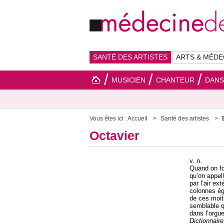
SANTÉ DES ARTISTES
ARTS & MÉDE
MUSICIEN
CHANTEUR
DAN
Vous êtes ici :
Accueil
Santé des artistes
Octavier
v. n.
Quand on fo
qu’on appell
par l’air ex
colonnes ég
de ces moit
semblable q
dans l’orgue
Dictionnair