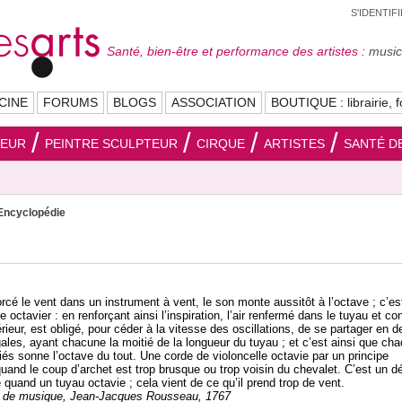
S'IDENTIF
Santé, bien-être et performance des artistes :
musici
CINE
FORUMS
BLOGS
ASSOCIATION
BOUTIQUE : librairie, f
SEUR
PEINTRE SCULPTEUR
CIRQUE
ARTISTES
SANTÉ DE
Encyclopédie
rcé le vent dans un instrument à vent, le son monte aussitôt à l’octave ; c’es
e octavier : en renforçant ainsi l’inspiration, l’air renfermé dans le tuyau et con
térieur, est obligé, pour céder à la vitesse des oscillations, de se partager en 
ales, ayant chacune la moitié de la longueur du tuyau ; et c’est ainsi que ch
iés sonne l’octave du tout. Une corde de violoncelle octavie par un principe
uand le coup d’archet est trop brusque ou trop voisin du chevalet. C’est un d
 quand un tuyau octavie ; cela vient de ce qu’il prend trop de vent.
e de musique, Jean-Jacques Rousseau, 1767