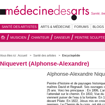
Santé, bi
SANTÉ DES ARTISTES
ARTS & MÉDECINE
FORUMS
BLOGS
MUSICIEN
CHANTEUR
DANSEUR
PEINTRE SCULPT
Vous êtes ici :
Accueil
Santé des artistes
Encyclopédie
Niquevert (Alphonse-Alexandre)
Alphonse-Alexandre Niqu
Peintre d’histoire et de paysages historiqu
maîtres David et Regnault. Ses ouvrages on
25 ans. Voici les principaux : En 1806, L’
l’attendait sur le chemin. En 1810, Vue du
viennent puiser de l’eau à la fontaine. En
devant Pilate. En 1822, Jésus mis en croix
premiers, Le Chemin de la croix, ont été 