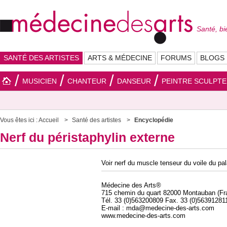
Santé, bi
SANTÉ DES ARTISTES
ARTS & MÉDECINE
FORUMS
BLOGS
MUSICIEN
CHANTEUR
DANSEUR
PEINTRE SCULPT
Vous êtes ici :
Accueil
Santé des artistes
Encyclopédie
Nerf du péristaphylin externe
Voir nerf du muscle tenseur du voile du pal
Médecine des Arts®
715 chemin du quart 82000 Montauban (Fr
Tél. 33 (0)563200809 Fax. 33 (0)56391281
E-mail : mda@medecine-des-arts.com
www.medecine-des-arts.com