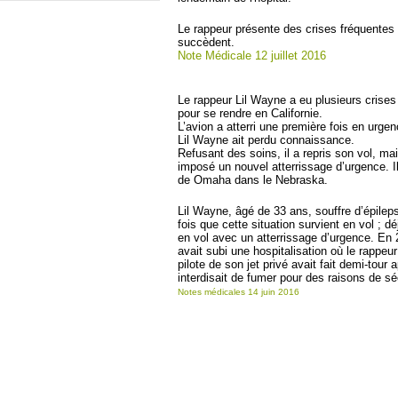
Le rappeur présente des crises fréquentes
succèdent.
Note Médicale 12 juillet 2016
Le rappeur Lil Wayne a eu plusieurs crises d
pour se rendre en Californie.
L’avion a atterri une première fois en urge
Lil Wayne ait perdu connaissance.
Refusant des soins, il a repris son vol, ma
imposé un nouvel atterrissage d’urgence. I
de Omaha dans le Nebraska.
Lil Wayne, âgé de 33 ans, souffre d’épilep
fois que cette situation survient en vol ; 
en vol avec un atterrissage d’urgence. En 2
avait subi une hospitalisation où le rappeu
pilote de son jet privé avait fait demi-tour 
interdisait de fumer pour des raisons de sé
Notes médicales 14 juin 2016