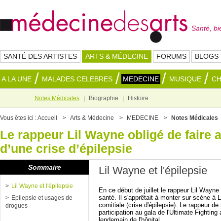
Santé, bi
SANTÉ DES ARTISTES
ARTS & MÉDECINE
FORUMS
BLOGS
A LA UNE
MALADES CELEBRES
MEDECINE
MUSIQUE
C
Notes Médicales
Biographie
Histoire
Vous êtes ici :
Accueil
Arts & Médecine
MEDECINE
Notes Médicales
Le rappeur Lil Wayne obligé de faire a
d’une crise d’épilepsie
Sommaire
Lil Wayne et l'épilepsie
Lil Wayne et l'épilepsie
En ce début de juillet le rappeur Lil Wayn
santé. Il s'apprêtait à monter sur scène à 
Epilepsie et usages de
comitiale (crise d'épilepsie). Le rappeur d
drogues
participation au gala de l'Ultimate Fighting
lendemain de l'hôpital.