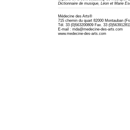
Dictionnaire de musique, Léon et Marie Es
Médecine des Arts®
715 chemin du quart 82000 Montauban (Fr
Tél. 33 (0)563200809 Fax. 33 (0)56391281
E-mail : mda@medecine-des-arts.com
www.medecine-des-arts.com