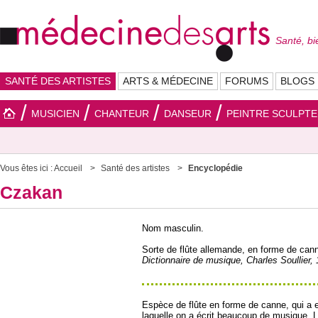
Santé, bi
SANTÉ DES ARTISTES
ARTS & MÉDECINE
FORUMS
BLOGS
MUSICIEN
CHANTEUR
DANSEUR
PEINTRE SCULPT
Vous êtes ici :
Accueil
Santé des artistes
Encyclopédie
Czakan
Nom masculin.
Sorte de flûte allemande, en forme de can
Dictionnaire de musique, Charles Soullier,
Espèce de flûte en forme de canne, qui a 
laquelle on a écrit beaucoup de musique. L