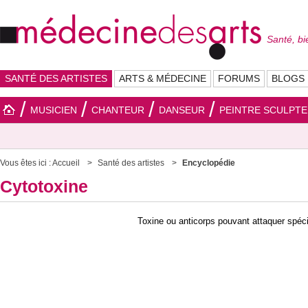
Santé, bi
SANTÉ DES ARTISTES
ARTS & MÉDECINE
FORUMS
BLOGS
MUSICIEN
CHANTEUR
DANSEUR
PEINTRE SCULPT
Vous êtes ici :
Accueil
Santé des artistes
Encyclopédie
Cytotoxine
Toxine ou anticorps pouvant attaquer spéci