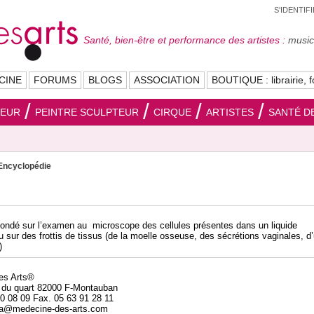
S'IDENTIF
Santé, bien-être et performance des artistes :
musici
CINE
FORUMS
BLOGS
ASSOCIATION
BOUTIQUE : librairie, f
SEUR
PEINTRE SCULPTEUR
CIRQUE
ARTISTES
SANTÉ DE
Encyclopédie
fondé sur l’examen au microscope des cellules présentes dans un liquide
u sur des frottis de tissus (de la moelle osseuse, des sécrétions vaginales, d
)
des Arts®
 du quart 82000 F-Montauban
20 08 09 Fax. 05 63 91 28 11
da@medecine-des-arts.com