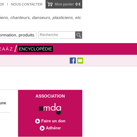
Mon panier
0 €
IER
NOUS CONTACTER
ens, chanteurs, danseurs, plasticiens, etc.
ormation, produits
 A À Z
ENCYCLOPÉDIE
ASSOCIATION
’une
Faire un don
Adhérer