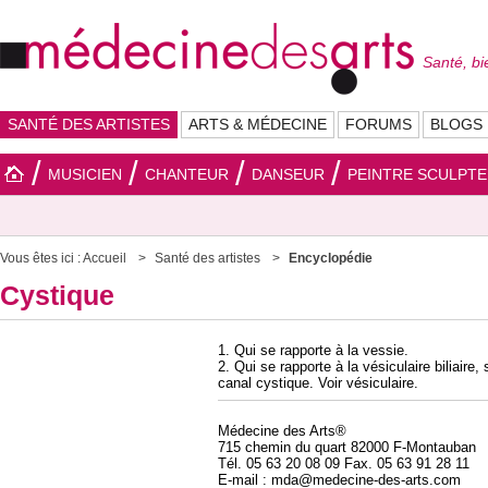
Santé, bi
SANTÉ DES ARTISTES
ARTS & MÉDECINE
FORUMS
BLOGS
MUSICIEN
CHANTEUR
DANSEUR
PEINTRE SCULPT
Vous êtes ici :
Accueil
Santé des artistes
Encyclopédie
Cystique
1. Qui se rapporte à la vessie.
2. Qui se rapporte à la vésiculaire biliaire
canal cystique. Voir vésiculaire.
Médecine des Arts®
715 chemin du quart 82000 F-Montauban
Tél. 05 63 20 08 09 Fax. 05 63 91 28 11
E-mail : mda@medecine-des-arts.com