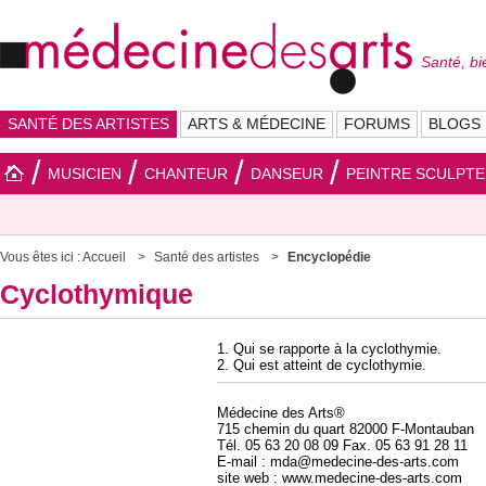
Santé, bi
SANTÉ DES ARTISTES
ARTS & MÉDECINE
FORUMS
BLOGS
MUSICIEN
CHANTEUR
DANSEUR
PEINTRE SCULPT
Vous êtes ici :
Accueil
Santé des artistes
Encyclopédie
Cyclothymique
1. Qui se rapporte à la cyclothymie.
2. Qui est atteint de cyclothymie.
Médecine des Arts®
715 chemin du quart 82000 F-Montauban
Tél. 05 63 20 08 09 Fax. 05 63 91 28 11
E-mail : mda@medecine-des-arts.com
site web : www.medecine-des-arts.com