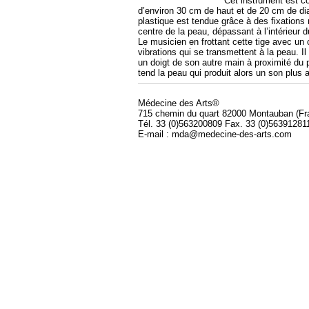
Cet instrument est co
d’environ 30 cm de haut et de 20 cm de d
plastique est tendue grâce à des fixations 
centre de la peau, dépassant à l’intérieur d
Le musicien en frottant cette tige avec un
vibrations qui se transmettent à la peau. 
un doigt de son autre main à proximité du po
tend la peau qui produit alors un son plus a
Médecine des Arts®
715 chemin du quart 82000 Montauban (Fr
Tél. 33 (0)563200809 Fax. 33 (0)56391281
E-mail : mda@medecine-des-arts.com