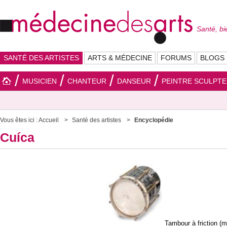
Santé, bi
SANTÉ DES ARTISTES
ARTS & MÉDECINE
FORUMS
BLOGS
MUSICIEN
CHANTEUR
DANSEUR
PEINTRE SCULPT
Vous êtes ici :
Accueil
Santé des artistes
Encyclopédie
Cuíca
Tambour à friction 