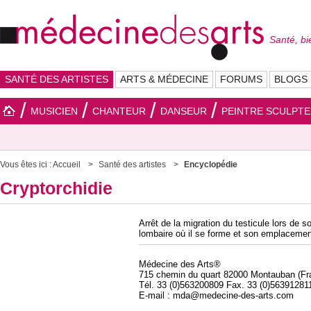
Santé, bi
SANTÉ DES ARTISTES
ARTS & MÉDECINE
FORUMS
BLOGS
MUSICIEN
CHANTEUR
DANSEUR
PEINTRE SCULPT
Vous êtes ici :
Accueil
Santé des artistes
Encyclopédie
Cryptorchidie
Arrêt de la migration du testicule lors de s
lombaire où il se forme et son emplacemen
Médecine des Arts®
715 chemin du quart 82000 Montauban (Fr
Tél. 33 (0)563200809 Fax. 33 (0)56391281
E-mail : mda@medecine-des-arts.com