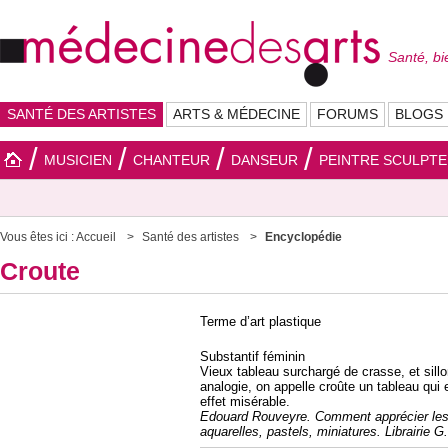
Santé, bi
SANTÉ DES ARTISTES
ARTS & MÉDECINE
FORUMS
BLOGS
MUSICIEN
CHANTEUR
DANSEUR
PEINTRE SCULPT
Vous êtes ici :
Accueil
Santé des artistes
Encyclopédie
Croute
Terme d’art plastique
Substantif féminin
Vieux tableau surchargé de crasse, et sillo
analogie, on appelle croûte un tableau qui 
effet misérable.
Edouard Rouveyre. Comment apprécier les 
aquarelles, pastels, miniatures. Librairie G