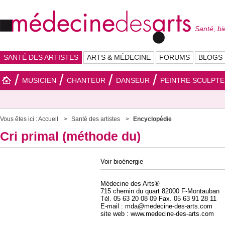
Santé, bi
SANTÉ DES ARTISTES
ARTS & MÉDECINE
FORUMS
BLOGS
MUSICIEN
CHANTEUR
DANSEUR
PEINTRE SCULPT
Vous êtes ici :
Accueil
Santé des artistes
Encyclopédie
Cri primal (méthode du)
Voir bioénergie
Médecine des Arts®
715 chemin du quart 82000 F-Montauban
Tél. 05 63 20 08 09 Fax. 05 63 91 28 11
E-mail : mda@medecine-des-arts.com
site web : www.medecine-des-arts.com