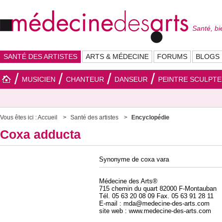
Santé, bi
SANTÉ DES ARTISTES
ARTS & MÉDECINE
FORUMS
BLOGS
MUSICIEN
CHANTEUR
DANSEUR
PEINTRE SCULPT
Vous êtes ici :
Accueil
Santé des artistes
Encyclopédie
Coxa adducta
Synonyme de coxa vara
Médecine des Arts®
715 chemin du quart 82000 F-Montauban
Tél. 05 63 20 08 09 Fax. 05 63 91 28 11
E-mail : mda@medecine-des-arts.com
site web : www.medecine-des-arts.com