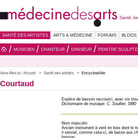
Santé, bi
SANTÉ DES ARTISTES
ARTS & MÉDECINE
FORUMS
BLOGS
MUSICIEN
CHANTEUR
DANSEUR
PEINTRE SCULPT
Vous êtes ici :
Accueil
Santé des artistes
Encyclopédie
Courtaud
Espèce de basson raccourci, avec six trous 
Dictionnaire de musique. C. Soullier, 1880
Nom masculin
Ancien instrument à vent en bois dont le no
il servait, comme celui-ci, de basse aux c
basson.