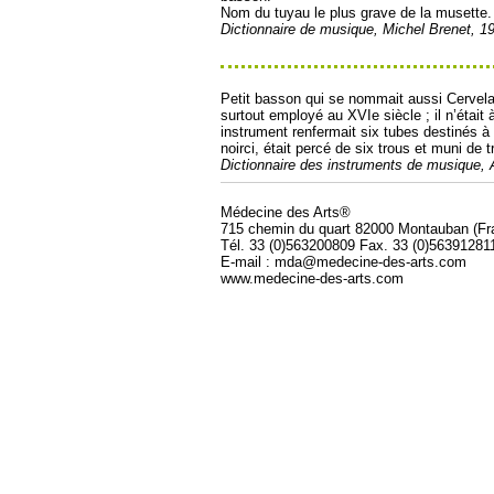
Nom du tuyau le plus grave de la musette.
Dictionnaire de musique, Michel Brenet, 1
Petit basson qui se nommait aussi Cervelas,
surtout employé au XVIe siècle ; il n’était 
instrument renfermait six tubes destinés à c
noirci, était percé de six trous et muni de t
Dictionnaire des instruments de musique,
Médecine des Arts®
715 chemin du quart 82000 Montauban (Fr
Tél. 33 (0)563200809 Fax. 33 (0)56391281
E-mail : mda@medecine-des-arts.com
www.medecine-des-arts.com