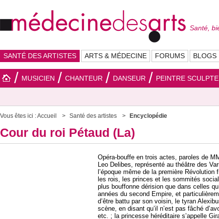
Santé, bi
SANTÉ DES ARTISTES
ARTS & MÉDECINE
FORUMS
BLOGS
MUSICIEN
CHANTEUR
DANSEUR
PEINTRE SCULPT
Vous êtes ici :
Accueil
Santé des artistes
Encyclopédie
Cour du roi Pétaud (La)
Opéra-bouffe en trois actes, paroles de M
Leo Delibes, représenté au théâtre des Vari
l’époque même de la première Révolution f
les rois, les princes et les sommités social
plus bouffonne dérision que dans celles qu’
années du second Empire, et particulièreme
d’être battu par son voisin, le tyran Alexib
scène, en disant qu’il n’est pas fâché d’avo
etc. ; la princesse héréditaire s’appelle Gir