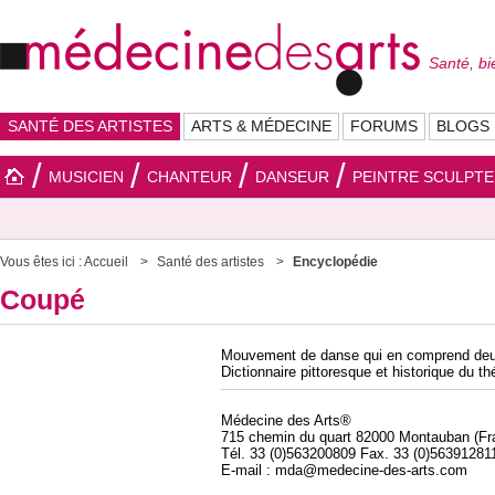
Santé, bi
SANTÉ DES ARTISTES
ARTS & MÉDECINE
FORUMS
BLOGS
MUSICIEN
CHANTEUR
DANSEUR
PEINTRE SCULPT
Vous êtes ici :
Accueil
Santé des artistes
Encyclopédie
Coupé
Mouvement de danse qui en comprend deux 
Dictionnaire pittoresque et historique du t
Médecine des Arts®
715 chemin du quart 82000 Montauban (Fr
Tél. 33 (0)563200809 Fax. 33 (0)56391281
E-mail : mda@medecine-des-arts.com