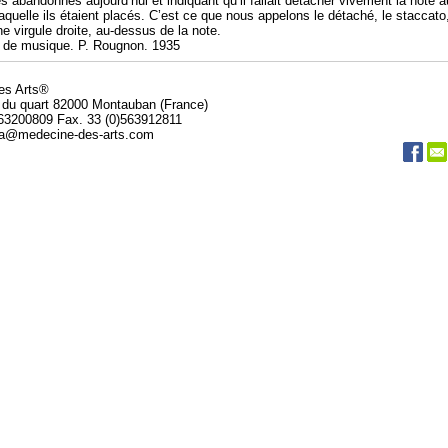
 abandonnés aujourd’hui et indiquant qu’il fallait détacher vivement la note a
aquelle ils étaient placés. C’est ce que nous appelons le détaché, le staccato
ne virgule droite, au-dessus de la note.
e de musique. P. Rougnon. 1935
des Arts®
 du quart 82000 Montauban (France)
563200809 Fax. 33 (0)563912811
da@medecine-des-arts.com