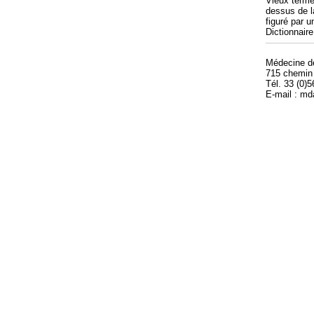
Vieux termes
dessus de l
figuré par u
Dictionnair
Médecine 
715 chemin
Tél. 33 (0)
E-mail : m