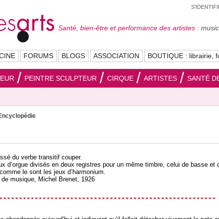
S'IDENTIF
Santé, bien-être et performance des artistes :
musici
CINE
FORUMS
BLOGS
ASSOCIATION
BOUTIQUE : librairie, f
SEUR
PEINTRE SCULPTEUR
CIRQUE
ARTISTES
SANTÉ DE
Encyclopédie
ssé du verbe transitif couper.
eux d’orgue divisés en deux registres pour un même timbre, celui de basse et c
comme le sont les jeux d’harmonium.
e de musique, Michel Brenet, 1926