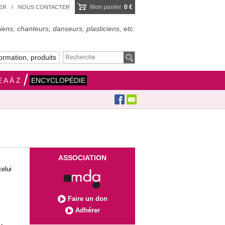
Mon panier
0 €
IER
NOUS CONTACTER
ens, chanteurs, danseurs, plasticiens, etc.
ormation, produits
 A À Z
ENCYCLOPÉDIE
ASSOCIATION
elui
Faire un don
Adhérer