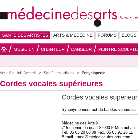
Santé, bi
SANTÉ DES ARTISTES
ARTS & MÉDECINE
FORUMS
BLOGS
MUSICIEN
CHANTEUR
DANSEUR
PEINTRE SCULPT
Vous êtes ici :
Accueil
Santé des artistes
Encyclopédie
Cordes vocales supérieures
Cordes vocales supérieur
Synonyme incorrect de bandes ventriculair
Médecine des Arts®
715 chemin du quart 82000 F-Montauban
Tél. 05 63 20 08 09 Fax. 05 63 91 28 11
E-mail : mda@medecine-des-arts.com