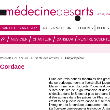
Santé, bi
SANTÉ DES ARTISTES
ARTS & MÉDECINE
FORUMS
BLOGS
MUSICIEN
CHANTEUR
DANSEUR
PEINTRE SCULPT
Vous êtes ici :
Accueil
Santé des artistes
Encyclopédie
Cordace
L’une des trois danses théâtrales des grecs
danse burlesque, dont la liberté allait jusq
Magnin, une face rubiconde, l’obésité d’un
suites ridicules de la gourmandise et des
s’idéalisa dans le Silène et plus tard dans
d’être admise dans les pièces de Phrynicus
éteint toute pudeur, cette danse dut se mo
l’ivrognerie et le cordace demeurèrent des i
Dictionnaire pittoresque et historique du t