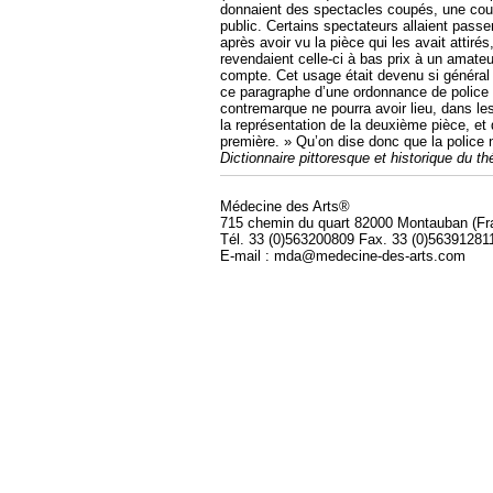
donnaient des spectacles coupés, une coutu
public. Certains spectateurs allaient pass
après avoir vu la pièce qui les avait attiré
revendaient celle-ci à bas prix à un amateur 
compte. Cet usage était devenu si général q
ce paragraphe d’une ordonnance de police c
contremarque ne pourra avoir lieu, dans le
la représentation de la deuxième pièce, et 
première. » Qu’on dise donc que la police n’
Dictionnaire pittoresque et historique du t
Médecine des Arts®
715 chemin du quart 82000 Montauban (Fr
Tél. 33 (0)563200809 Fax. 33 (0)56391281
E-mail : mda@medecine-des-arts.com