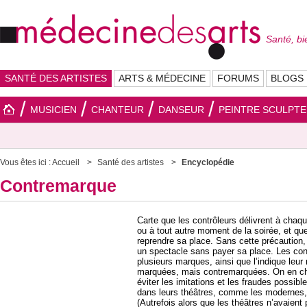
Santé, bi
SANTÉ DES ARTISTES
ARTS & MÉDECINE
FORUMS
BLOGS
MUSICIEN
CHANTEUR
DANSEUR
PEINTRE SCULPT
Vous êtes ici :
Accueil
Santé des artistes
Encyclopédie
Contremarque
Carte que les contrôleurs délivrent à chaqu
ou à tout autre moment de la soirée, et que 
reprendre sa place. Sans cette précaution,
un spectacle sans payer sa place. Les co
plusieurs marques, ainsi que l’indique leu
marquées, mais contremarquées. On en cha
éviter les imitations et les fraudes possib
dans leurs théâtres, comme les modernes, 
(Autrefois alors que les théâtres n’avaient