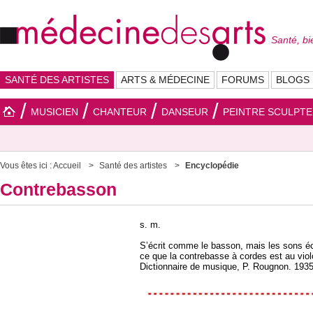
Santé, bi
SANTÉ DES ARTISTES
ARTS & MÉDECINE
FORUMS
BLOGS
MUSICIEN
CHANTEUR
DANSEUR
PEINTRE SCULPT
Vous êtes ici :
Accueil
Santé des artistes
Encyclopédie
Contrebasson
s. m.
S’écrit comme le basson, mais les sons écr
ce que la contrebasse à cordes est au viol
Dictionnaire de musique, P. Rougnon. 193