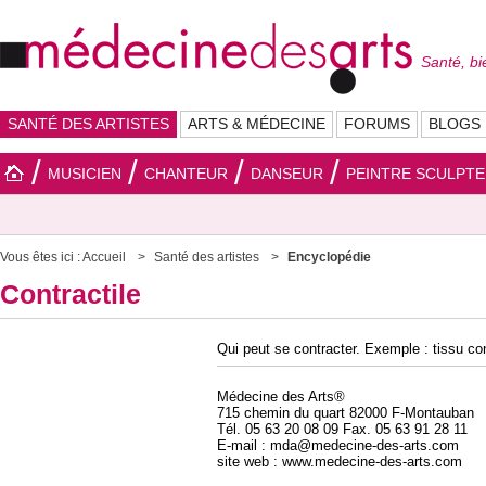
Santé, bi
SANTÉ DES ARTISTES
ARTS & MÉDECINE
FORUMS
BLOGS
MUSICIEN
CHANTEUR
DANSEUR
PEINTRE SCULPT
Vous êtes ici :
Accueil
Santé des artistes
Encyclopédie
Contractile
Qui peut se contracter. Exemple : tissu con
Médecine des Arts®
715 chemin du quart 82000 F-Montauban
Tél. 05 63 20 08 09 Fax. 05 63 91 28 11
E-mail : mda@medecine-des-arts.com
site web : www.medecine-des-arts.com