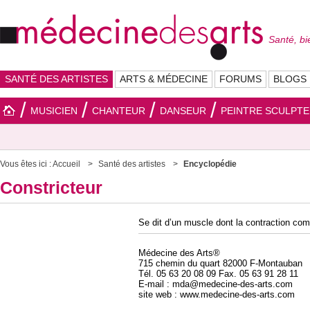
Santé, bi
SANTÉ DES ARTISTES
ARTS & MÉDECINE
FORUMS
BLOGS
MUSICIEN
CHANTEUR
DANSEUR
PEINTRE SCULPT
Vous êtes ici :
Accueil
Santé des artistes
Encyclopédie
Constricteur
Se dit d’un muscle dont la contraction com
Médecine des Arts®
715 chemin du quart 82000 F-Montauban
Tél. 05 63 20 08 09 Fax. 05 63 91 28 11
E-mail : mda@medecine-des-arts.com
site web : www.medecine-des-arts.com