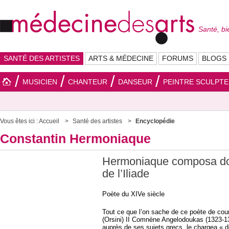
Santé, bi
SANTÉ DES ARTISTES
ARTS & MÉDECINE
FORUMS
BLOGS
MUSICIEN
CHANTEUR
DANSEUR
PEINTRE SCULPT
Vous êtes ici :
Accueil
Santé des artistes
Encyclopédie
Constantin Hermoniaque
Hermoniaque composa do
de l’Iliade
Poète du XIVe siècle
Tout ce que l’on sache de ce poète de cour 
(Orsini) II Comnène Angelodoukas (1323-133
auprès de ses sujets grecs, le chargea « d