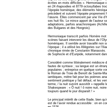
écrites en mots difficiles ». Hermoniaque 
en 24 rhapsodies et 8779 octosyllabes troc
l’épopée homérique, des éléments héroïque
précèdent et suivent l’épopée proprement 
l’œuvre. Elles commencent par une Vie d’
ses huit fils. Le mince apport de l’auteur
adaptations, parfois anachroniques (Achil
des Bulgares et des Hongrois).
Hermoniaque transcrit parfois Homère mot p
scènes faisant intervenir les dieux de l’O
homériques. Il semble avoir travaillé non 
l’époque ; il a utilisé les Allégories sur l’I
chronique rimée de Constantin Manassès. 
de Sophocle et d’Euripide, notamment dans 
Considéré comme littéralement médiocre de
fautes de syntaxe ; sa langue est un étra
populaires ; entreprise en quelque sorte vo
le Roman de Troie de Benoît de Sainte-Maur
iambiques, mètre fait pour les poèmes anac
sentiment poétique y fait défaut, et les ve
terme, / la nuit survint aussitôt » rappell
Shakespeare : « Ô nuit ! ô noire nuit, noir
toujours quand le jour disparaît ! »
Le principal intérêt de cette Iliade, bien q
est de l’avoir rendue accessible : on en co
en 1526.