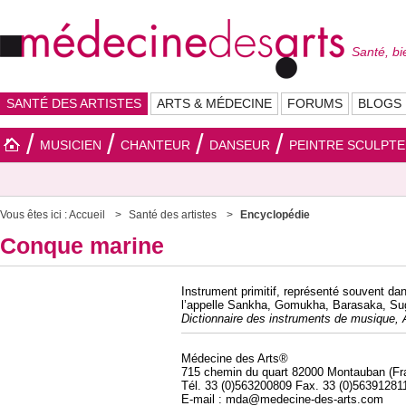
Santé, bi
SANTÉ DES ARTISTES
ARTS & MÉDECINE
FORUMS
BLOGS
MUSICIEN
CHANTEUR
DANSEUR
PEINTRE SCULPT
Vous êtes ici :
Accueil
Santé des artistes
Encyclopédie
Conque marine
Instrument primitif, représenté souvent dan
l’appelle Sankha, Gomukha, Barasaka, Sug
Dictionnaire des instruments de musique, 
Médecine des Arts®
715 chemin du quart 82000 Montauban (Fr
Tél. 33 (0)563200809 Fax. 33 (0)56391281
E-mail : mda@medecine-des-arts.com