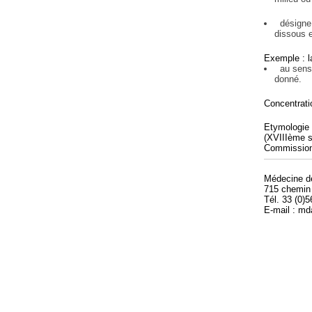
désigne a
dissous e
Exemple : la
au sens f
donné.
Concentratio
Etymologie 
(XVIIIème s
Commission
Médecine 
715 chemin
Tél. 33 (0)
E-mail : m