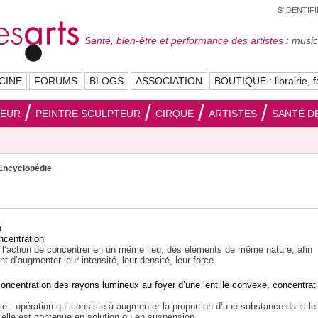
S'IDENTIF
Santé, bien-être et performance des artistes :
musici
CINE
FORUMS
BLOGS
ASSOCIATION
BOUTIQUE : librairie, f
SEUR
PEINTRE SCULPTEUR
CIRQUE
ARTISTES
SANTÉ DE
Encyclopédie
n
ncentration
l’action de concentrer en un même lieu, des éléments de même nature, afin
 d’augmenter leur intensité, leur densité, leur force.
oncentration des rayons lumineux au foyer d’une lentille convexe, concentrat
 : opération qui consiste à augmenter la proportion d’une substance dans le
 elle est contenue en solution ou en suspension.