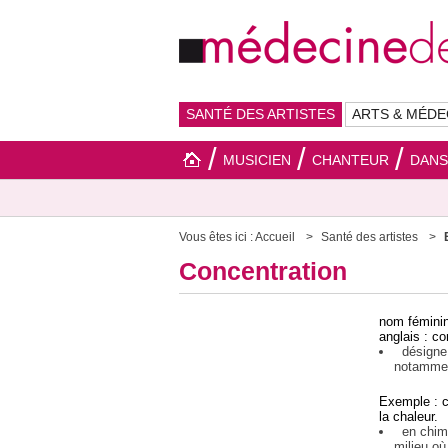
SANTÉ DES ARTISTES
ARTS & MÉDE
MUSICIEN
CHANTEUR
DAN
Vous êtes ici :
Accueil
Santé des artistes
Concentration
nom fémini
anglais : co
désigne 
notamment
Exemple : c
la chaleur.
en chimie
milieu où