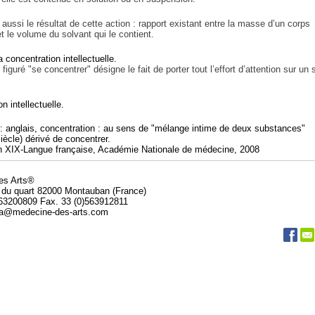
ussi le résultat de cette action : rapport existant entre la masse d’un corps
t le volume du solvant qui le contient.
 concentration intellectuelle.
iguré "se concentrer" désigne le fait de porter tout l’effort d’attention sur un 
n intellectuelle.
: anglais, concentration : au sens de "mélange intime de deux substances"
iècle) dérivé de concentrer.
 XIX-Langue française, Académie Nationale de médecine, 2008
des Arts®
 du quart 82000 Montauban (France)
563200809 Fax. 33 (0)563912811
da@medecine-des-arts.com