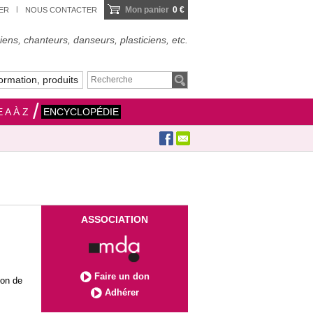
Mon panier
0 €
IER
NOUS CONTACTER
ens, chanteurs, danseurs, plasticiens, etc.
ormation, produits
 A À Z
ENCYCLOPÉDIE
ASSOCIATION
Faire un don
ion de
Adhérer