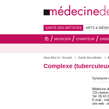
SANTÉ DES ARTISTES
ARTS & MÉDE
MUSICIEN
CHANTEUR
DAN
Vous êtes ici :
Accueil
Santé des artistes
Complexe (tuberculeux
Synonyme d’
Médecine 
715 chemin
Tél. 05 63 
E-mail : m
site web :