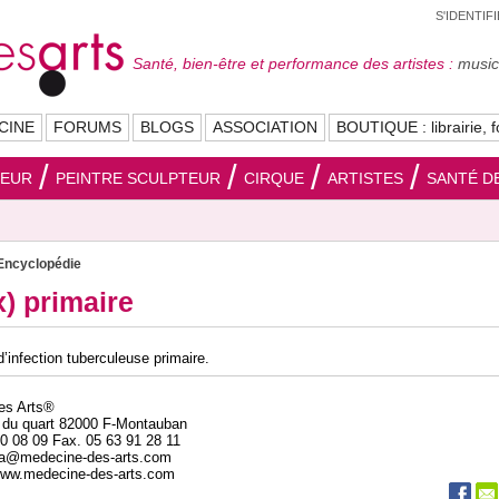
S'IDENTIF
Santé, bien-être et performance des artistes :
musici
CINE
FORUMS
BLOGS
ASSOCIATION
BOUTIQUE : librairie, f
SEUR
PEINTRE SCULPTEUR
CIRQUE
ARTISTES
SANTÉ DE
Encyclopédie
) primaire
infection tuberculeuse primaire.
des Arts®
 du quart 82000 F-Montauban
20 08 09 Fax. 05 63 91 28 11
da@medecine-des-arts.com
 www.medecine-des-arts.com