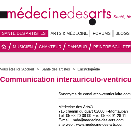
Santé, bi
SANTÉ DES ARTISTES
ARTS & MÉDECINE
FORUMS
BLOGS
MUSICIEN
CHANTEUR
DANSEUR
PEINTRE SCULPT
Vous êtes ici :
Accueil
Santé des artistes
Encyclopédie
Communication interauriculo-ventricu
Synonyme de canal atrio-ventriculaire co
Médecine des Arts®
715 chemin du quart 82000 F-Montauban
Tél. 05 63 20 08 09 Fax. 05 63 91 28 11
E-mail : mda@medecine-des-arts.com
site web : www.medecine-des-arts.com