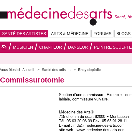
Santé, bi
SANTÉ DES ARTISTES
ARTS & MÉDECINE
FORUMS
BLOGS
MUSICIEN
CHANTEUR
DANSEUR
PEINTRE SCULPT
Vous êtes ici :
Accueil
Santé des artistes
Encyclopédie
Commissurotomie
Section d’une commissure. Exemple : com
labiale, commissure vulvaire.
Médecine des Arts®
715 chemin du quart 82000 F-Montauban
Tél. 05 63 20 08 09 Fax. 05 63 91 28 11
E-mail : mda@medecine-des-arts.com
site web : www.medecine-des-arts.com