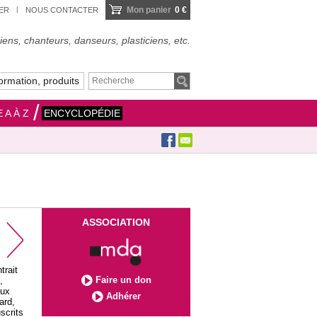
Mon panier
0 €
IER
NOUS CONTACTER
ens, chanteurs, danseurs, plasticiens, etc.
ormation, produits
 A À Z
ENCYCLOPÉDIE
ASSOCIATION
trait
Faire un don
,
eux
Adhérer
ard,
scrits