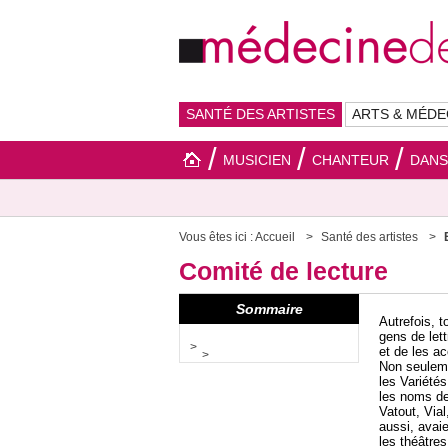
SANTÉ DES ARTISTES
ARTS & MÉDE
MUSICIEN
CHANTEUR
DAN
Vous êtes ici :
Accueil
Santé des artistes
Comité de lecture
Sommaire
Autrefois, 
gens de lett
et de les ac
Non seuleme
les Variétés
les noms de
Vatout, Via
aussi, avaie
les théâtre