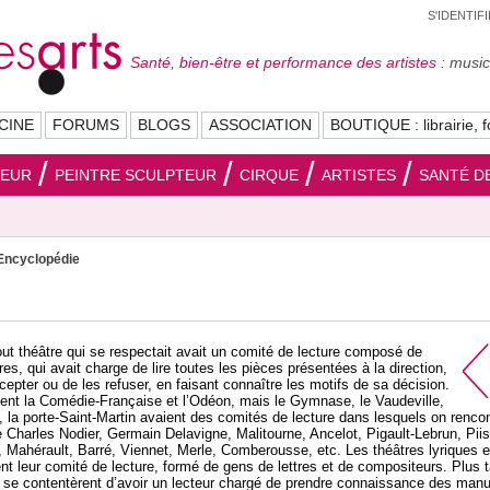
S'IDENTIF
Santé, bien-être et performance des artistes :
musici
CINE
FORUMS
BLOGS
ASSOCIATION
BOUTIQUE : librairie, f
SEUR
PEINTRE SCULPTEUR
CIRQUE
ARTISTES
SANTÉ DE
Encyclopédie
tout théâtre qui se respectait avait un comité de lecture composé de
res, qui avait charge de lire toutes les pièces présentées à la direction,
cepter ou de les refuser, en faisant connaître les motifs de sa décision.
nt la Comédie-Française et l’Odéon, mais le Gymnase, le Vaudeville,
, la porte-Saint-Martin avaient des comités de lecture dans lesquels on rencon
 Charles Nodier, Germain Delavigne, Malitourne, Ancelot, Pigault-Lebrun, Piis
l, Mahérault, Barré, Viennet, Merle, Comberousse, etc. Les théâtres lyriques 
nt leur comité de lecture, formé de gens de lettres et de compositeurs. Plus t
s se contentèrent d’avoir un lecteur chargé de prendre connaissance des manu