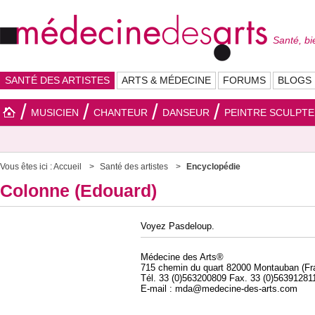
Santé, bi
SANTÉ DES ARTISTES
ARTS & MÉDECINE
FORUMS
BLOGS
MUSICIEN
CHANTEUR
DANSEUR
PEINTRE SCULPT
Vous êtes ici :
Accueil
Santé des artistes
Encyclopédie
Colonne (Edouard)
Voyez Pasdeloup.
Médecine des Arts®
715 chemin du quart 82000 Montauban (Fr
Tél. 33 (0)563200809 Fax. 33 (0)56391281
E-mail : mda@medecine-des-arts.com