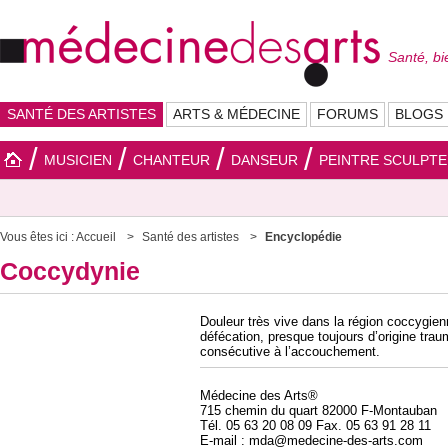
Santé, bi
SANTÉ DES ARTISTES
ARTS & MÉDECINE
FORUMS
BLOGS
MUSICIEN
CHANTEUR
DANSEUR
PEINTRE SCULPT
Vous êtes ici :
Accueil
Santé des artistes
Encyclopédie
Coccydynie
Douleur très vive dans la région coccygienn
défécation, presque toujours d’origine tra
consécutive à l’accouchement.
Médecine des Arts®
715 chemin du quart 82000 F-Montauban
Tél. 05 63 20 08 09 Fax. 05 63 91 28 11
E-mail : mda@medecine-des-arts.com