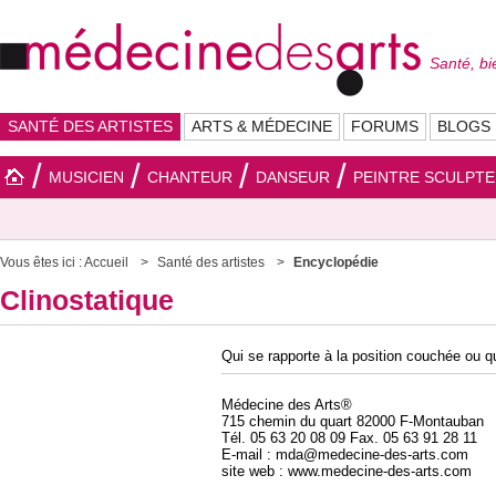
Santé, bi
SANTÉ DES ARTISTES
ARTS & MÉDECINE
FORUMS
BLOGS
MUSICIEN
CHANTEUR
DANSEUR
PEINTRE SCULPT
Vous êtes ici :
Accueil
Santé des artistes
Encyclopédie
Clinostatique
Qui se rapporte à la position couchée ou qu
Médecine des Arts®
715 chemin du quart 82000 F-Montauban
Tél. 05 63 20 08 09 Fax. 05 63 91 28 11
E-mail : mda@medecine-des-arts.com
site web : www.medecine-des-arts.com