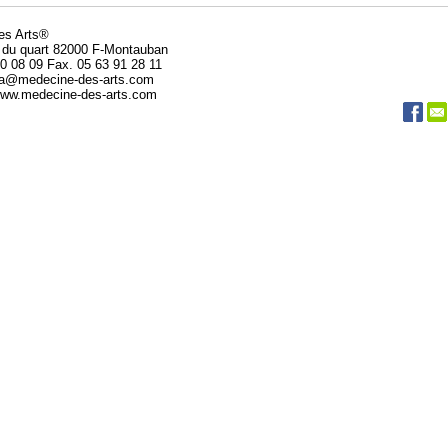
des Arts®
 du quart 82000 F-Montauban
20 08 09 Fax. 05 63 91 28 11
da@medecine-des-arts.com
 www.medecine-des-arts.com