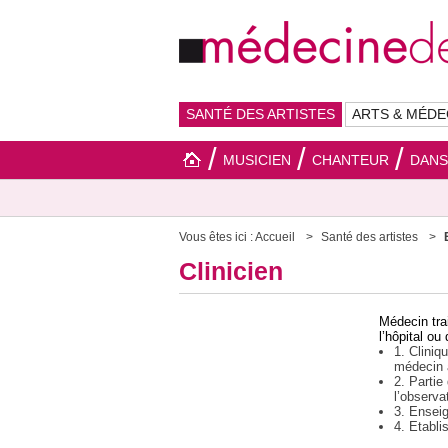
SANTÉ DES ARTISTES
ARTS & MÉDE
MUSICIEN
CHANTEUR
DAN
Vous êtes ici :
Accueil
Santé des artistes
Clinicien
Médecin trai
l’hôpital ou
1. Cliniq
médecin 
2. Parti
l’observa
3. Ensei
4. Etabl