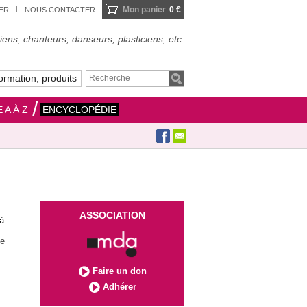
Mon panier
0 €
IER
NOUS CONTACTER
ens, chanteurs, danseurs, plasticiens, etc.
ormation, produits
 A À Z
ENCYCLOPÉDIE
ASSOCIATION
 à
le
Faire un don
Adhérer