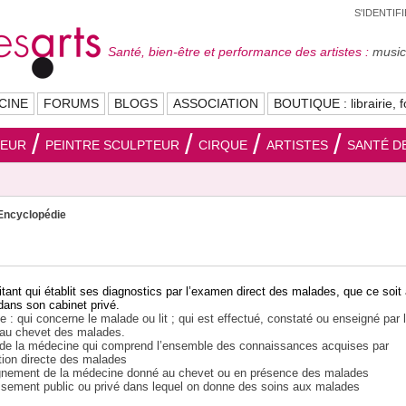
S'IDENTIF
Santé, bien-être et performance des artistes :
musici
CINE
FORUMS
BLOGS
ASSOCIATION
BOUTIQUE : librairie, f
SEUR
PEINTRE SCULPTEUR
CIRQUE
ARTISTES
SANTÉ DE
Encyclopédie
tant qui établit ses diagnostics par l’examen direct des malades, que ce soit
 dans son cabinet privé.
ue : qui concerne le malade ou lit ; qui est effectué, constaté ou enseigné par 
au chevet des malades.
e de la médecine qui comprend l’ensemble des connaissances acquises par
tion directe des malades
gnement de la médecine donné au chevet ou en présence des malades
issement public ou privé dans lequel on donne des soins aux malades