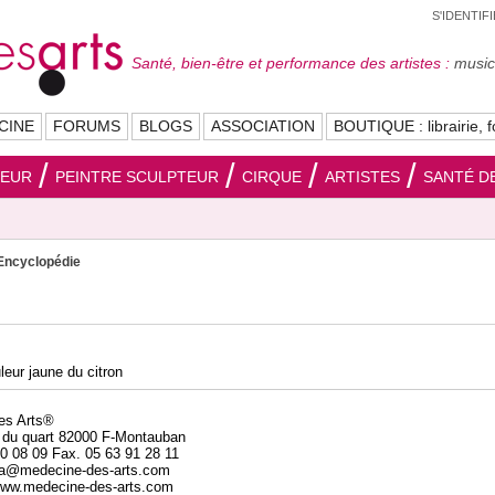
S'IDENTIF
Santé, bien-être et performance des artistes :
musici
CINE
FORUMS
BLOGS
ASSOCIATION
BOUTIQUE : librairie, f
SEUR
PEINTRE SCULPTEUR
CIRQUE
ARTISTES
SANTÉ DE
Encyclopédie
leur jaune du citron
des Arts®
 du quart 82000 F-Montauban
20 08 09 Fax. 05 63 91 28 11
da@medecine-des-arts.com
 www.medecine-des-arts.com