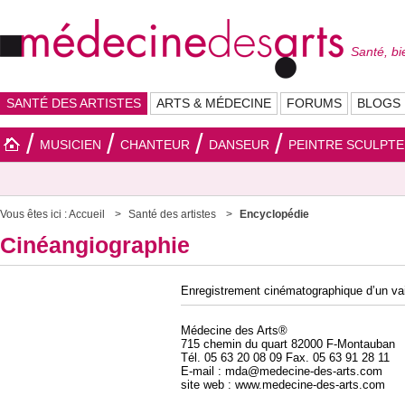
Santé, bi
SANTÉ DES ARTISTES
ARTS & MÉDECINE
FORUMS
BLOGS
MUSICIEN
CHANTEUR
DANSEUR
PEINTRE SCULPT
Vous êtes ici :
Accueil
Santé des artistes
Encyclopédie
Cinéangiographie
Enregistrement cinématographique d’un vais
Médecine des Arts®
715 chemin du quart 82000 F-Montauban
Tél. 05 63 20 08 09 Fax. 05 63 91 28 11
E-mail : mda@medecine-des-arts.com
site web : www.medecine-des-arts.com