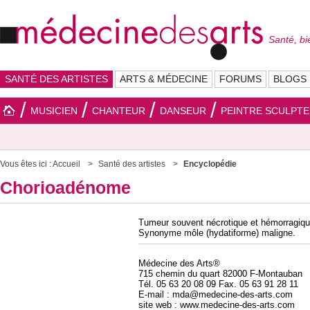
Santé, bi
SANTÉ DES ARTISTES
ARTS & MÉDECINE
FORUMS
BLOGS
MUSICIEN
CHANTEUR
DANSEUR
PEINTRE SCULPT
Vous êtes ici :
Accueil
Santé des artistes
Encyclopédie
Chorioadénome
Tumeur souvent nécrotique et hémorragique
Synonyme môle (hydatiforme) maligne.
Médecine des Arts®
715 chemin du quart 82000 F-Montauban
Tél. 05 63 20 08 09 Fax. 05 63 91 28 11
E-mail : mda@medecine-des-arts.com
site web : www.medecine-des-arts.com