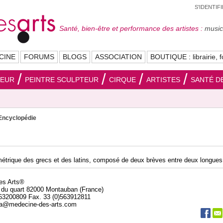
S'IDENTIF
Santé, bien-être et performance des artistes :
musici
CINE
FORUMS
BLOGS
ASSOCIATION
BOUTIQUE : librairie, f
SEUR
PEINTRE SCULPTEUR
CIRQUE
ARTISTES
SANTÉ DE
Encyclopédie
métrique des grecs et des latins, composé de deux brèves entre deux longues
des Arts®
 du quart 82000 Montauban (France)
563200809 Fax. 33 (0)563912811
da@medecine-des-arts.com