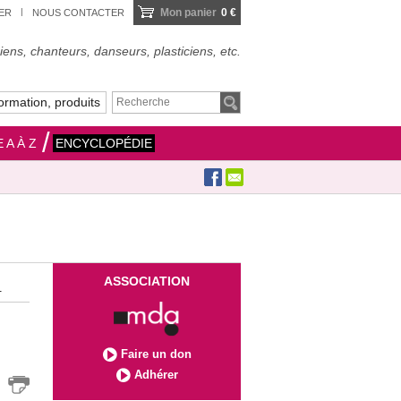
Mon panier
0 €
IER
NOUS CONTACTER
ens, chanteurs, danseurs, plasticiens, etc.
ormation, produits
 A À Z
ENCYCLOPÉDIE
ASSOCIATION
.
Faire un don
Adhérer