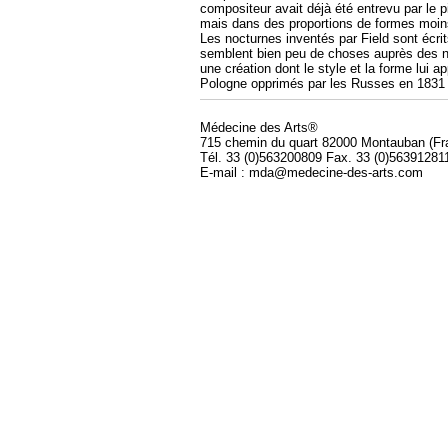
compositeur avait déjà été entrevu par le p
mais dans des proportions de formes moi
Les nocturnes inventés par Field sont écri
semblent bien peu de choses auprès des n
une création dont le style et la forme lui a
Pologne opprimés par les Russes en 1831 e
Médecine des Arts®
715 chemin du quart 82000 Montauban (Fr
Tél. 33 (0)563200809 Fax. 33 (0)56391281
E-mail : mda@medecine-des-arts.com