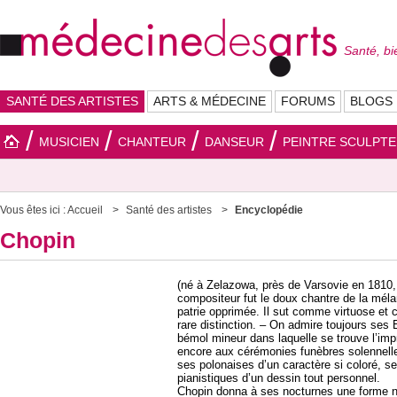
Santé, bi
SANTÉ DES ARTISTES
ARTS & MÉDECINE
FORUMS
BLOGS
MUSICIEN
CHANTEUR
DANSEUR
PEINTRE SCULPT
Vous êtes ici :
Accueil
Santé des artistes
Encyclopédie
Chopin
(né à Zelazowa, près de Varsovie en 1810, 
compositeur fut le doux chantre de la mélan
patrie opprimée. Il sut comme virtuose et
rare distinction. – On admire toujours ses
bémol mineur dans laquelle se trouve l’i
encore aux cérémonies funèbres solennelle
ses polonaises d’un caractère si coloré, se
pianistiques d’un dessin tout personnel.
Chopin donna à ses nocturnes une forme no