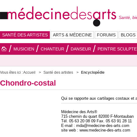
Santé, bi
SANTÉ DES ARTISTES
ARTS & MÉDECINE
FORUMS
BLOGS
MUSICIEN
CHANTEUR
DANSEUR
PEINTRE SCULPT
Vous êtes ici :
Accueil
Santé des artistes
Encyclopédie
Chondro-costal
Qui se rapporte aux cartilages costaux et 
Médecine des Arts®
715 chemin du quart 82000 F-Montauban
Tél. 05 63 20 08 09 Fax. 05 63 91 28 11
E-mail : mda@medecine-des-arts.com
site web : www.medecine-des-arts.com