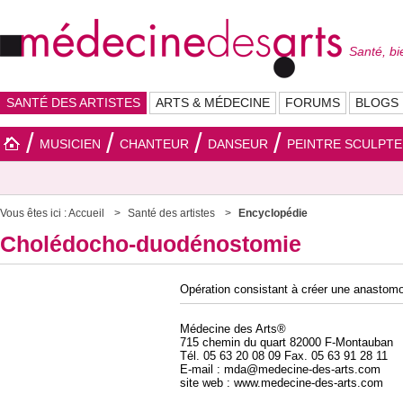
Santé, bi
SANTÉ DES ARTISTES
ARTS & MÉDECINE
FORUMS
BLOGS
MUSICIEN
CHANTEUR
DANSEUR
PEINTRE SCULPT
Vous êtes ici :
Accueil
Santé des artistes
Encyclopédie
Cholédocho-duodénostomie
Opération consistant à créer une anastomo
Médecine des Arts®
715 chemin du quart 82000 F-Montauban
Tél. 05 63 20 08 09 Fax. 05 63 91 28 11
E-mail : mda@medecine-des-arts.com
site web : www.medecine-des-arts.com