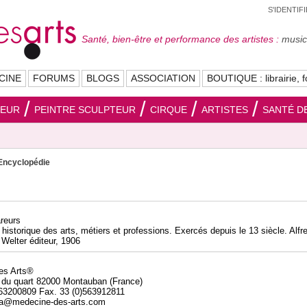
S'IDENTIF
Santé, bien-être et performance des artistes :
musici
CINE
FORUMS
BLOGS
ASSOCIATION
BOUTIQUE : librairie, f
SEUR
PEINTRE SCULPTEUR
CIRQUE
ARTISTES
SANTÉ DE
Encyclopédie
reurs
 historique des arts, métiers et professions. Exercés depuis le 13 siècle. Alfr
 Welter éditeur, 1906
des Arts®
 du quart 82000 Montauban (France)
563200809 Fax. 33 (0)563912811
da@medecine-des-arts.com