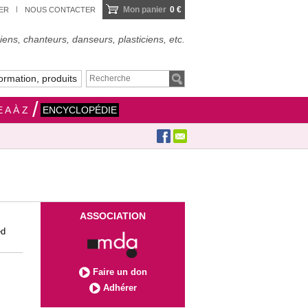
Mon panier
0 €
IER
NOUS CONTACTER
ens, chanteurs, danseurs, plasticiens, etc.
ormation, produits
 A À Z
ENCYCLOPÉDIE
ASSOCIATION
ed
Faire un don
Adhérer