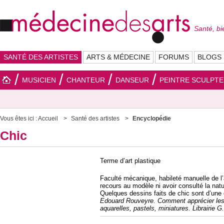
Santé, bi
SANTÉ DES ARTISTES
ARTS & MÉDECINE
FORUMS
BLOGS
MUSICIEN
CHANTEUR
DANSEUR
PEINTRE SCULPT
Vous êtes ici :
Accueil
Santé des artistes
Encyclopédie
Chic
Terme d’art plastique
Faculté mécanique, habileté manuelle de l’a
recours au modèle ni avoir consulté la natu
Quelques dessins faits de chic sont d’une 
Edouard Rouveyre. Comment apprécier les 
aquarelles, pastels, miniatures. Librairie G