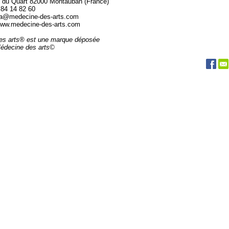
 du Quart 82000 Montauban (France)
 84 14 82 60
da@medecine-des-arts.com
 www.medecine-des-arts.com
es arts® est une marque déposée
Médecine des arts©