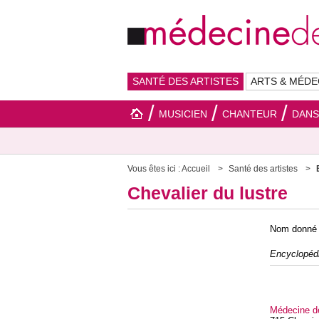
SANTÉ DES ARTISTES
ARTS & MÉDE
MUSICIEN
CHANTEUR
DAN
Vous êtes ici :
Accueil
Santé des artistes
Chevalier du lustre
Nom donné 
Encyclopédi
Médecine d