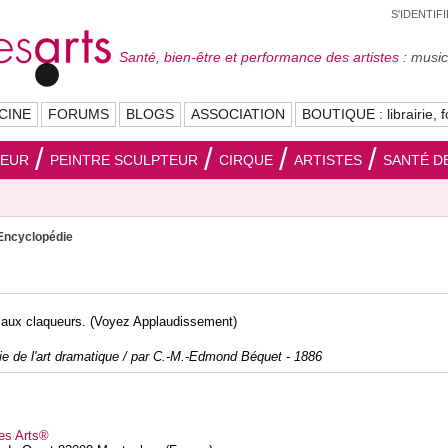
S'IDENTIF
Santé, bien-être et performance des artistes :
musici
CINE
FORUMS
BLOGS
ASSOCIATION
BOUTIQUE : librairie, f
SEUR
PEINTRE SCULPTEUR
CIRQUE
ARTISTES
SANTÉ DE
Encyclopédie
aux claqueurs. (Voyez Applaudissement)
e de l'art dramatique / par C.-M.-Edmond Béquet - 1886
es Arts®