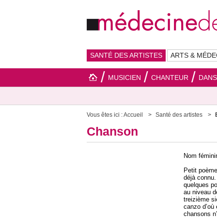
SANTÉ DES ARTISTES
ARTS & MÉDE
MUSICIEN
CHANTEUR
DAN
Vous êtes ici :
Accueil
Santé des artistes
Chanson
Nom fémini
Petit poème 
déjà connu.
quelques po
au niveau d
treizième si
canzo d’où 
chansons n’