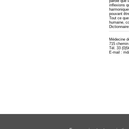
parole que l
inflexions q
harmoniques
pouvant êtr
Tout ce que
humaine, co
Dictionnaire
Médecine 
715 chemin
Tél. 33 (0)
E-mail : m