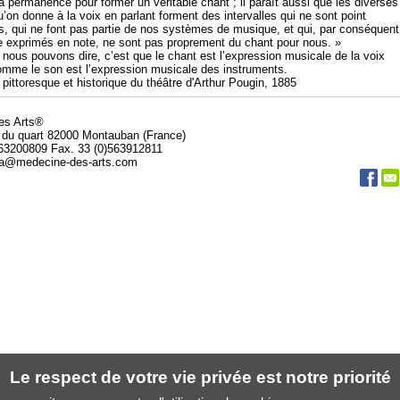
a permanence pour former un véritable chant ; il paraît aussi que les diverses
u’on donne à la voix en parlant forment des intervalles qui ne sont point
, qui ne font pas partie de nos systèmes de musique, et qui, par conséquent
e exprimés en note, ne sont pas proprement du chant pour nous. »
 nous pouvons dire, c’est que le chant est l’expression musicale de la voix
mme le son est l’expression musicale des instruments.
 pittoresque et historique du théâtre d'Arthur Pougin, 1885
des Arts®
 du quart 82000 Montauban (France)
563200809 Fax. 33 (0)563912811
da@medecine-des-arts.com
Le respect de votre vie privée est notre priorité