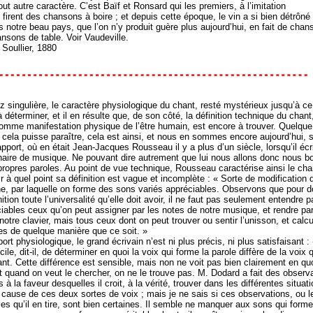
ut autre caractère. C’est Baïf et Ronsard qui les premiers, à l’imitation
firent des chansons à boire ; et depuis cette époque, le vin a si bien détrôné
 notre beau pays, que l’on n’y produit guère plus aujourd’hui, en fait de chan
nsons de table. Voir Vaudeville.
 Soullier, 1880
 singulière, le caractère physiologique du chant, resté mystérieux jusqu’à ce 
 déterminer, et il en résulte que, de son côté, la définition technique du chant
omme manifestation physique de l’être humain, est encore à trouver. Quelque
 cela puisse paraître, cela est ainsi, et nous en sommes encore aujourd’hui, 
pport, où en était Jean-Jacques Rousseau il y a plus d’un siècle, lorsqu’il écr
naire de musique. Ne pouvant dire autrement que lui nous allons donc nous b
propres paroles. Au point de vue technique, Rousseau caractérise ainsi le cha
ir à quel point sa définition est vague et incomplète : « Sorte de modification 
e, par laquelle on forme des sons variés appréciables. Observons que pour d
nition toute l’universalité qu’elle doit avoir, il ne faut pas seulement entendre p
iables ceux qu’on peut assigner par les notes de notre musique, et rendre par
otre clavier, mais tous ceux dont on peut trouver ou sentir l’unisson, et calcu
les de quelque manière que ce soit. »
ort physiologique, le grand écrivain n’est ni plus précis, ni plus satisfaisant : 
icile, dit-il, de déterminer en quoi la voix qui forme la parole diffère de la voix 
nt. Cette différence est sensible, mais non ne voit pas bien clairement en quo
et quand on veut le chercher, on ne le trouve pas. M. Dodard a fait des observ
à la faveur desquelles il croit, à la vérité, trouver dans les différentes situat
a cause de ces deux sortes de voix ; mais je ne sais si ces observations, ou l
s qu’il en tire, sont bien certaines. Il semble ne manquer aux sons qui forme