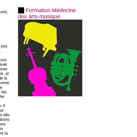
Formation Médecine
sons,
des arts-musique
jour,
,
sous
ivait
orner
nt, et
de la
onner
ar
 les
ler
« Il
qui
i elle
ations
ions
es
nt la