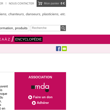
Mon panier
0 €
IER
NOUS CONTACTER
ens, chanteurs, danseurs, plasticiens, etc.
ormation, produits
 A À Z
ENCYCLOPÉDIE
ASSOCIATION
ouvent
is
esque
Faire un don
 du
n,
Adhérer
s
t en