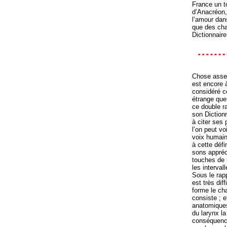
France un to
d’Anacréon, 
l’amour dans
que des cha
Dictionnaire
Chose assez
est encore à
considéré c
étrange que
ce double ra
son Diction
à citer ses 
l’on peut vo
voix humain
à cette défi
sons appréc
touches de n
les interval
Sous le rapp
est très diff
forme le cha
consiste ; 
anatomiques 
du larynx l
conséquence